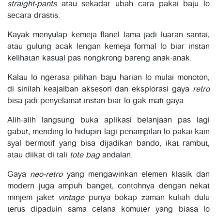
straight-pants
atau sekadar ubah cara pakai baju lo
secara drastis.
Kayak menyulap kemeja flanel lama jadi luaran santai,
atau gulung acak lengan kemeja formal lo biar instan
kelihatan kasual pas nongkrong bareng anak-anak.
Kalau lo ngerasa pilihan baju harian lo mulai monoton,
di sinilah keajaiban aksesori dan eksplorasi gaya
retro
bisa jadi penyelamat instan biar lo gak mati gaya.
Alih-alih langsung buka aplikasi belanjaan pas lagi
gabut, mending lo hidupin lagi penampilan lo pakai kain
syal bermotif yang bisa dijadikan bando, ikat rambut,
atau diikat di tali
tote bag
andalan.
Gaya
neo-retro
yang mengawinkan elemen klasik dan
modern juga ampuh banget, contohnya dengan nekat
minjem jaket
vintage
punya bokap zaman kuliah dulu
terus dipaduin sama celana komuter yang biasa lo