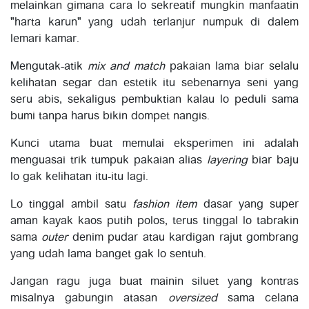
melainkan gimana cara lo sekreatif mungkin manfaatin
"harta karun" yang udah terlanjur numpuk di dalem
lemari kamar.
Mengutak-atik
mix and match
pakaian lama biar selalu
kelihatan segar dan estetik itu sebenarnya seni yang
seru abis, sekaligus pembuktian kalau lo peduli sama
bumi tanpa harus bikin dompet nangis.
Kunci utama buat memulai eksperimen ini adalah
menguasai trik tumpuk pakaian alias
layering
biar baju
lo gak kelihatan itu-itu lagi.
Lo tinggal ambil satu
fashion item
dasar yang super
aman kayak kaos putih polos, terus tinggal lo tabrakin
sama
outer
denim pudar atau kardigan rajut gombrang
yang udah lama banget gak lo sentuh.
Jangan ragu juga buat mainin siluet yang kontras
misalnya gabungin atasan
oversized
sama celana