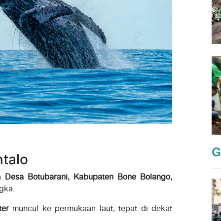
G
talo
ga
Desa Botubarani, Kabupaten Bone Bolango,
gka.
ter
muncul ke permukaan laut, tepat di dekat