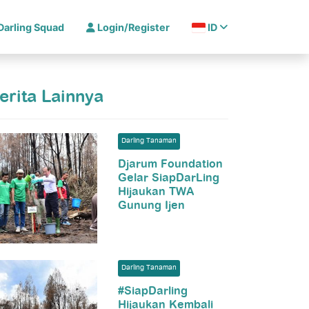
Darling Squad
Login/Register
ID
erita Lainnya
Darling Tanaman
Djarum Foundation
Gelar SiapDarLing
Hijaukan TWA
Gunung Ijen
Darling Tanaman
#SiapDarling
Hijaukan Kembali