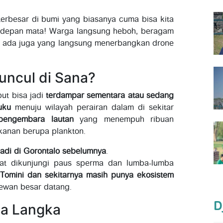
erbesar di bumi yang biasanya cuma bisa kita
di depan mata! Warga langsung heboh, beragam
m, ada juga yang langsung menerbangkan drone
uncul di Sana?
ut bisa jadi
terdampar sementara atau sedang
uku
menuju wilayah perairan dalam di sekitar
pengembara lautan
yang menempuh ribuan
kanan berupa plankton.
jadi di Gorontalo sebelumnya
.
pat dikunjungi paus sperma dan lumba-lumba
 Tomini dan sekitarnya masih punya ekosistem
wan besar datang.
D
a Langka