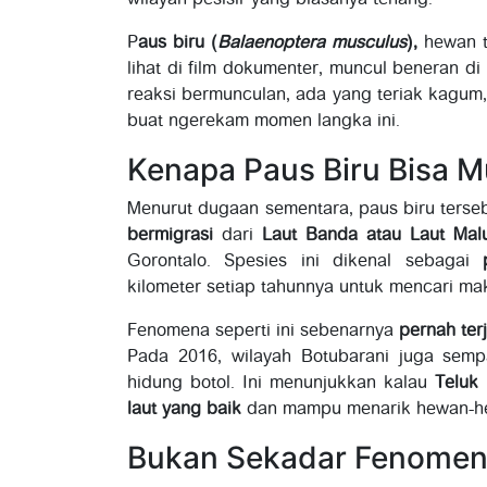
wilayah pesisir yang biasanya tenang.
P
aus biru (
Balaenoptera musculus
),
hewan t
lihat di film dokumenter, muncul beneran 
reaksi bermunculan, ada yang teriak kagu
buat ngerekam momen langka ini.
Kenapa Paus Biru Bisa M
Menurut dugaan sementara, paus biru terseb
bermigrasi
dari
Laut Banda atau Laut Mal
Gorontalo. Spesies ini dikenal sebagai
kilometer setiap tahunnya untuk mencari ma
Fenomena seperti ini sebenarnya
pernah ter
Pada 2016, wilayah Botubarani juga sem
hidung botol. Ini menunjukkan kalau
Teluk
laut yang baik
dan mampu menarik hewan-he
Bukan Sekadar Fenomen