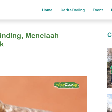
Home
Cerita Darling
Event
C
Dinding, Menelaah
ak