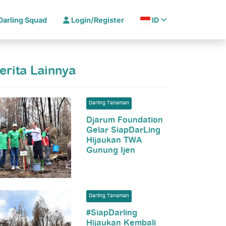
Darling Squad
Login/Register
ID
erita Lainnya
Darling Tanaman
Djarum Foundation
Gelar SiapDarLing
Hijaukan TWA
Gunung Ijen
Darling Tanaman
#SiapDarling
Hijaukan Kembali