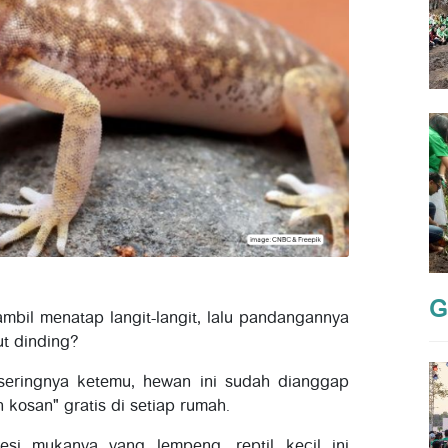
G
ambil menatap langit-langit, lalu pandangannya
ut dinding?
 seringnya ketemu, hewan ini sudah dianggap
 kosan" gratis di setiap rumah.
si mukanya yang lempeng, reptil kecil ini