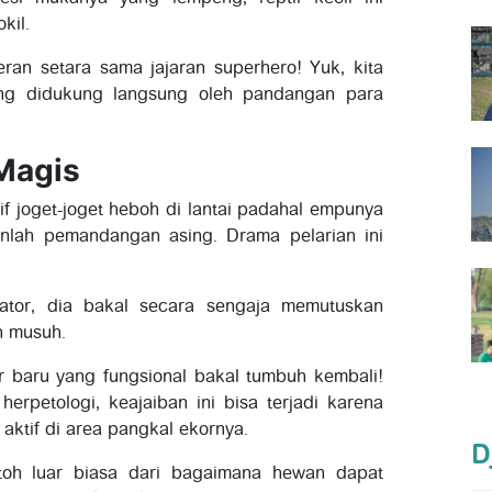
kil.
an setara sama jajaran superhero! Yuk, kita
ang didukung langsung oleh pandangan para
 Magis
if joget-joget heboh di lantai padahal empunya
nlah pemandangan asing. Drama pelarian ini
ator, dia bakal secara sengaja memutuskan
an musuh.
r baru yang fungsional bakal tumbuh kembali!
herpetologi, keajaiban ini bisa terjadi karena
 aktif di area pangkal ekornya.
D
toh luar biasa dari bagaimana hewan dapat