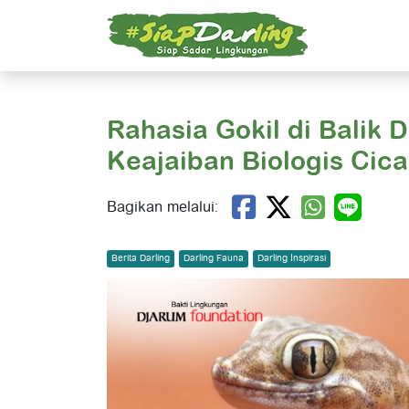
Rahasia Gokil di Balik 
Keajaiban Biologis Cic
Bagikan melalui:
Berita Darling
Darling Fauna
Darling Inspirasi