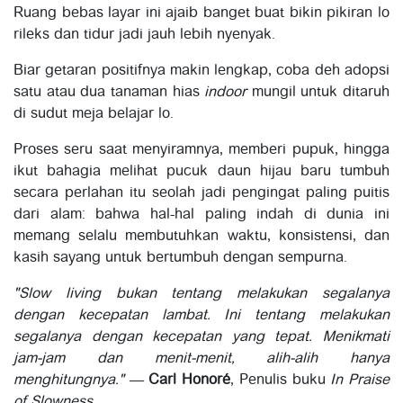
Ruang bebas layar
ini ajaib banget buat bikin pikiran lo
rileks dan tidur jadi jauh lebih nyenyak.
Biar getaran positifnya makin lengkap, coba deh adopsi
satu atau dua tanaman hias
indoor
mungil untuk ditaruh
di sudut meja belajar lo.
Proses seru saat menyiramnya, memberi pupuk, hingga
ikut bahagia melihat pucuk daun hijau baru tumbuh
secara perlahan itu seolah jadi pengingat paling puitis
dari alam: bahwa hal-hal paling indah di dunia ini
memang selalu membutuhkan waktu, konsistensi, dan
kasih sayang untuk bertumbuh dengan sempurna.
"Slow living bukan tentang melakukan segalanya
dengan kecepatan lambat. Ini tentang melakukan
segalanya dengan kecepatan yang tepat. Menikmati
jam-jam dan menit-menit, alih-alih hanya
menghitungnya."
—
Carl Honoré
, Penulis buku
In Praise
of Slowness
.