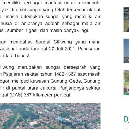
l memiliki berbagai manfaat untuk memenuhi
yak ditemui sungai yang telah tercemar akibat
t masih ditemukan sungai yang memiliki air
anusia di antaranya adalah sebagai mata air
si, sumber irigasi, dan masih banyak lagi.
 akan membahas Sungai Ciliwung yang mana
 Nasional pada tanggal 27 Juli 2021. Penasaran
ri kita bahas!
iliwung merupakan sungai bersejarah yang
 Pajajaran sekitar tahun 1482-1567 saat masih
 Bogor, meliputi kawasan Gunung Gede, Gunung
ir di pantai utara Jakarta. Panjangnya sekitar
ngai (DAS) 387 kilometer persegi.
D