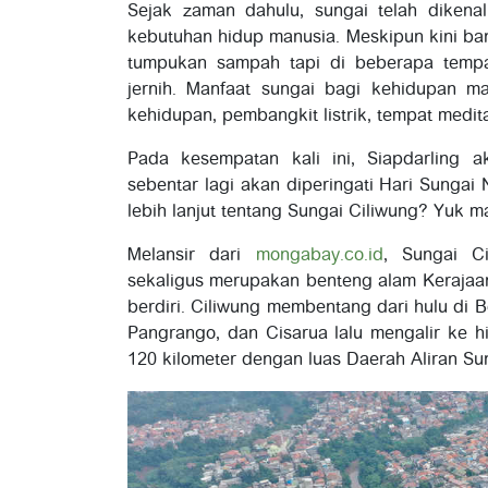
Sejak zaman dahulu, sungai telah dikena
kebutuhan hidup manusia. Meskipun kini ban
tumpukan sampah tapi di beberapa tempa
jernih. Manfaat sungai bagi kehidupan m
kehidupan, pembangkit listrik, tempat medita
Pada kesempatan kali ini, Siapdarling
sebentar lagi akan diperingati Hari Sungai
lebih lanjut tentang Sungai Ciliwung? Yuk ma
Melansir dari
mongabay.co.id
, Sungai C
sekaligus merupakan benteng alam Kerajaan
berdiri. Ciliwung membentang dari hulu di
Pangrango, dan Cisarua lalu mengalir ke hil
120 kilometer dengan luas Daerah Aliran Su