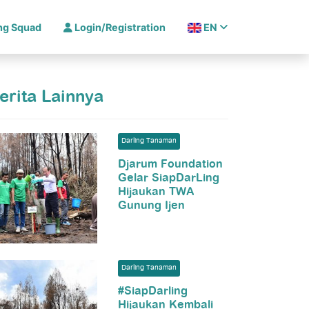
ing Squad
Login/Registration
EN
erita Lainnya
Darling Tanaman
Djarum Foundation
Gelar SiapDarLing
Hijaukan TWA
Gunung Ijen
Darling Tanaman
#SiapDarling
Hijaukan Kembali