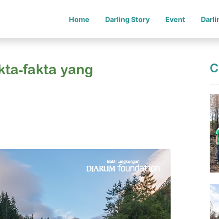
Home
Darling Story
Event
Darl
C
kta-fakta yang